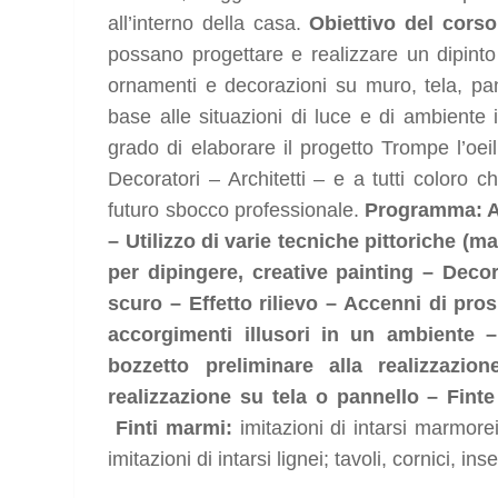
all’interno della casa.
Obiettivo del cors
possano progettare e realizzare un dipinto 
ornamenti e decorazioni su muro, tela, pa
base alle situazioni di luce e di ambiente i
grado di elaborare il progetto Trompe l’oeil 
Decoratori – Architetti – e a tutti coloro 
futuro sbocco professionale.
Programma: AB
– Utilizzo di varie tecniche pittoriche (ma
per dipingere, creative painting – Deco
scuro – Effetto rilievo – Accenni di pros
accorgimenti illusori in un ambiente
bozzetto preliminare alla realizzazio
realizzazione su tela o pannello – Fin
Finti marmi:
imitazioni di intarsi marmorei
imitazioni di intarsi lignei; tavoli, cornici, in