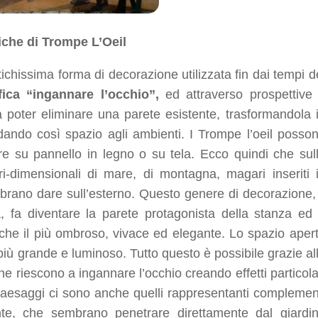
iche di Trompe L’Oeil
ntichissima forma di decorazione utilizzata fin dai tempi d
ifica “ingannare l’occhio”,
ed attraverso prospettive
 da poter eliminare una parete esistente, trasformandola 
 dando così spazio agli ambienti. I Trompe l’oeil posso
re su pannello in legno o su tela. Ecco quindi che sul
i-dimensionali di mare, di montagna, magari inseriti 
mbrano dare sull’esterno. Questo genere di decorazione, 
, fa diventare la parete protagonista della stanza ed
he il più ombroso, vivace ed elegante. Lo spazio aper
più grande e luminoso. Tutto questo è possibile grazie al
he riescono a ingannare l’occhio creando effetti particola
n paesaggi ci sono anche quelli rappresentanti complemen
nte, che sembrano penetrare direttamente dal giardi