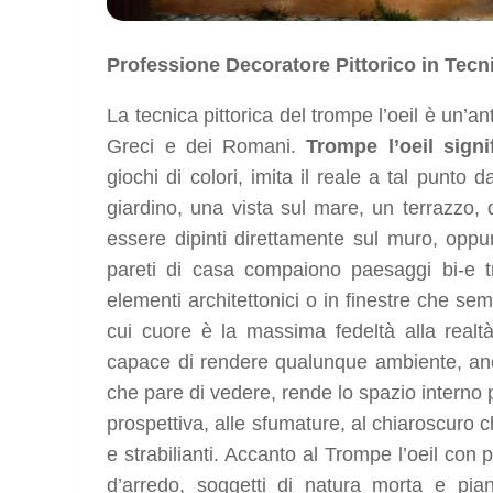
Professione Decoratore Pittorico in Tecn
La tecnica pittorica del trompe l’oeil è un’a
Greci e dei Romani.
Trompe l’oeil sign
giochi di colori, imita il reale a tal punto
giardino, una vista sul mare, un terrazzo,
essere dipinti direttamente sul muro, oppu
pareti di casa compaiono paesaggi bi-e tr
elementi architettonici o in finestre che se
cui cuore è la massima fedeltà alla realtà
capace di rendere qualunque ambiente, anc
che pare di vedere, rende lo spazio interno 
prospettiva, alle sfumature, al chiaroscuro c
e strabilianti. Accanto al Trompe l’oeil co
d’arredo, soggetti di natura morta e pia