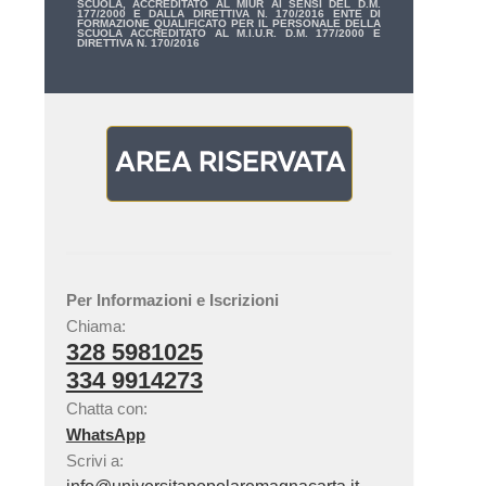
SCUOLA, ACCREDITATO AL MIUR AI SENSI DEL D.M.
177/2000 E DALLA DIRETTIVA N. 170/2016 ENTE DI
FORMAZIONE QUALIFICATO PER IL PERSONALE DELLA
SCUOLA ACCREDITATO AL M.I.U.R. D.M. 177/2000 E
DIRETTIVA N. 170/2016
Per Informazioni e Iscrizioni
Chiama:
328 5981025
334 9914273
Chatta con:
WhatsApp
Scrivi a: