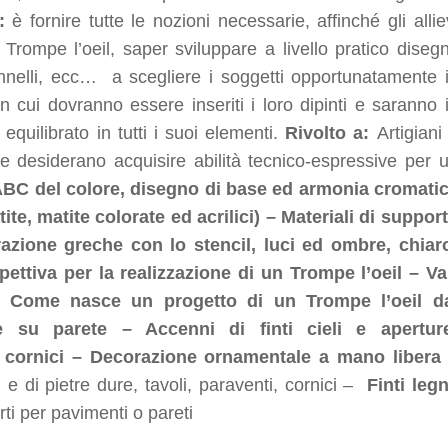
o:
è fornire tutte le nozioni necessarie, affinché gli allie
Trompe l’oeil, saper sviluppare a livello pratico disegn
nnelli, ecc… a scegliere i soggetti opportunatamente 
n cui dovranno essere inseriti i loro dipinti e saranno 
equilibrato in tutti i suoi elementi.
Rivolto a:
Artigiani
che desiderano acquisire abilità tecnico-espressive per 
C del colore, disegno di base ed armonia cromati
tite, matite colorate ed acrilici) – Materiali di suppor
razione greche con lo stencil, luci ed ombre, chiar
pettiva per la realizzazione di un Trompe l’oeil – Va
 – Come nasce un progetto di un Trompe l’oeil d
ne su parete – Accenni di finti cieli e apertur
te cornici – Decorazione ornamentale a mano libera
 e di pietre dure, tavoli, paraventi, cornici –
Finti legn
serti per pavimenti o pareti