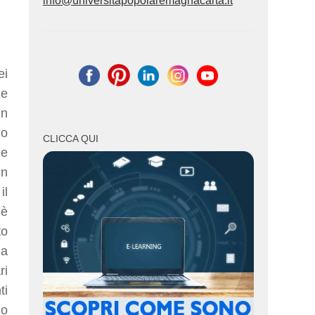
info@universitapopolaremagnacarta.it
ei
 e
in
no
CLICCA QUI
le
in
il
 è
to
la
ri
ti
no