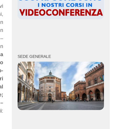
vi
i,
in
in
 –
un
ca
SEDE GENERALE
to
o-
ri
al
e;
 –
i
: