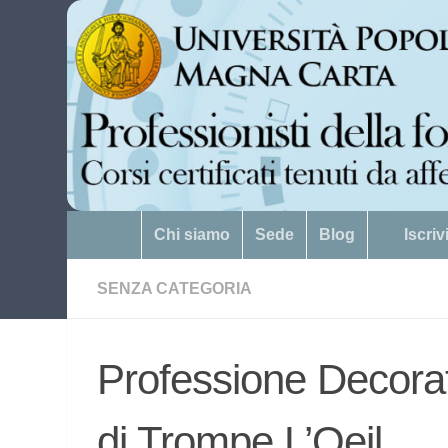
Salta al contenuto
Chi siamo
Sede
Blog
Iscri
SENZA CATEGORIA
Professione Decorat
di Trompe L’Oeil