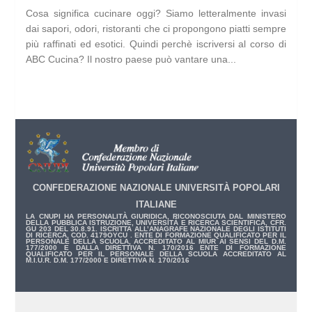
Cosa significa cucinare oggi? Siamo letteralmente invasi
dai sapori, odori, ristoranti che ci propongono piatti sempre
più raffinati ed esotici. Quindi perchè iscriversi al corso di
ABC Cucina? Il nostro paese può vantare una...
CONFEDERAZIONE NAZIONALE UNIVERSITÀ POPOLARI
ITALIANE
LA CNUPI HA PERSONALITÀ GIURIDICA, RICONOSCIUTA DAL MINISTERO
DELLA PUBBLICA ISTRUZIONE, UNIVERSITÀ E RICERCA SCIENTIFICA, CFR.
GU 203 DEL 30.8.91. ISCRITTA ALL’ANAGRAFE NAZIONALE DEGLI ISTITUTI
DI RICERCA, COD. 4179OYCU . ENTE DI FORMAZIONE QUALIFICATO PER IL
PERSONALE DELLA SCUOLA, ACCREDITATO AL MIUR AI SENSI DEL D.M.
177/2000 E DALLA DIRETTIVA N. 170/2016 ENTE DI FORMAZIONE
QUALIFICATO PER IL PERSONALE DELLA SCUOLA ACCREDITATO AL
M.I.U.R. D.M. 177/2000 E DIRETTIVA N. 170/2016