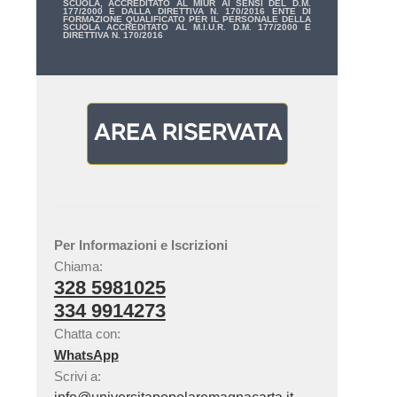
SCUOLA, ACCREDITATO AL MIUR AI SENSI DEL D.M.
177/2000 E DALLA DIRETTIVA N. 170/2016 ENTE DI
FORMAZIONE QUALIFICATO PER IL PERSONALE DELLA
SCUOLA ACCREDITATO AL M.I.U.R. D.M. 177/2000 E
DIRETTIVA N. 170/2016
Per Informazioni e Iscrizioni
Chiama:
328 5981025
334 9914273
Chatta con:
WhatsApp
Scrivi a: