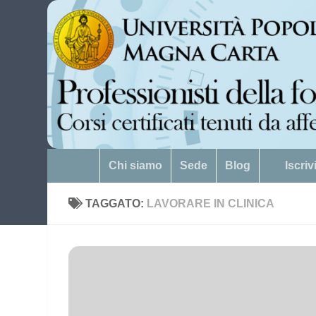
Salta al contenuto
Chi siamo
Sede
Blog
Iscri
TAGGATO:
LAVORARE IN CLINICA