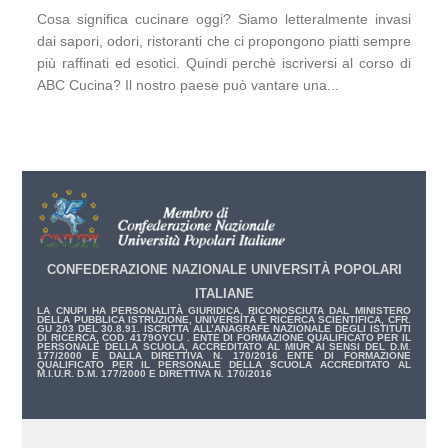
Cosa significa cucinare oggi? Siamo letteralmente invasi
dai sapori, odori, ristoranti che ci propongono piatti sempre
più raffinati ed esotici. Quindi perchè iscriversi al corso di
ABC Cucina? Il nostro paese può vantare una...
CONFEDERAZIONE NAZIONALE UNIVERSITÀ POPOLARI
ITALIANE
LA CNUPI HA PERSONALITÀ GIURIDICA, RICONOSCIUTA DAL MINISTERO
DELLA PUBBLICA ISTRUZIONE, UNIVERSITÀ E RICERCA SCIENTIFICA, CFR.
GU 203 DEL 30.8.91. ISCRITTA ALL’ANAGRAFE NAZIONALE DEGLI ISTITUTI
DI RICERCA, COD. 4179OYCU . ENTE DI FORMAZIONE QUALIFICATO PER IL
PERSONALE DELLA SCUOLA, ACCREDITATO AL MIUR AI SENSI DEL D.M.
177/2000 E DALLA DIRETTIVA N. 170/2016 ENTE DI FORMAZIONE
QUALIFICATO PER IL PERSONALE DELLA SCUOLA ACCREDITATO AL
M.I.U.R. D.M. 177/2000 E DIRETTIVA N. 170/2016