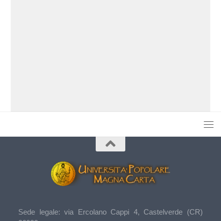
Sede legale: via Ercolano Cappi 4, Castelverde (CR)