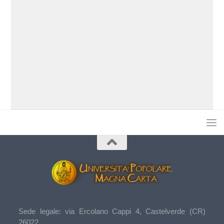
Sede legale: via Ercolano Cappi 4, Castelverde (CR)
26022