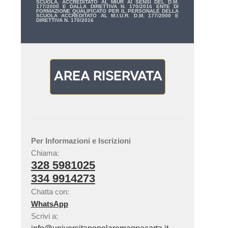
SCUOLA, ACCREDITATO AL MIUR AI SENSI DEL D.M.
177/2000 E DALLA DIRETTIVA N. 170/2016 ENTE DI
FORMAZIONE QUALIFICATO PER IL PERSONALE DELLA
SCUOLA ACCREDITATO AL M.I.U.R. D.M. 177/2000 E
DIRETTIVA N. 170/2016
Per Informazioni e Iscrizioni
Chiama:
328 5981025
334 9914273
Chatta con:
WhatsApp
Scrivi a: