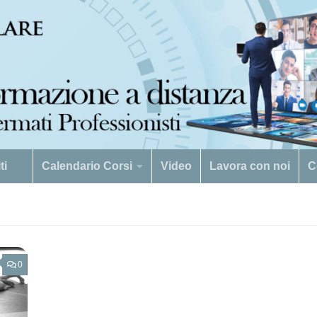
viti
Calendario Corsi
Video
Lavora con noi
C
0