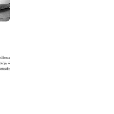
 difesa
Maga e
ttuale