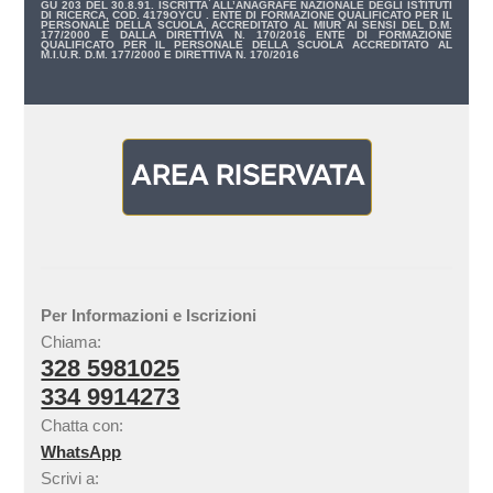
GU 203 DEL 30.8.91. ISCRITTA ALL’ANAGRAFE NAZIONALE DEGLI ISTITUTI
DI RICERCA, COD. 4179OYCU . ENTE DI FORMAZIONE QUALIFICATO PER IL
PERSONALE DELLA SCUOLA, ACCREDITATO AL MIUR AI SENSI DEL D.M.
177/2000 E DALLA DIRETTIVA N. 170/2016 ENTE DI FORMAZIONE
QUALIFICATO PER IL PERSONALE DELLA SCUOLA ACCREDITATO AL
M.I.U.R. D.M. 177/2000 E DIRETTIVA N. 170/2016
Per Informazioni e Iscrizioni
Chiama:
328 5981025
334 9914273
Chatta con:
WhatsApp
Scrivi a: