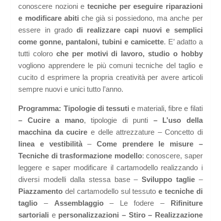
conoscere nozioni e
tecniche per eseguire riparazioni
e modificare abiti
che già si possiedono, ma anche per
essere in grado
di realizzare capi nuovi e semplici
come gonne, pantaloni, tubini e camicette
. E’ adatto a
tutti coloro
che per motivi di lavoro, studio o hobby
vogliono apprendere le più comuni tecniche del taglio e
cucito d esprimere la propria creatività per avere articoli
sempre nuovi e unici tutto l’anno.
Programma: Tipologie di tessuti
e materiali, fibre e filati
– Cucire a mano
, tipologie di punti
– L’uso della
macchina da cucire
e delle attrezzature – Concetto di
linea e vestibilità
–
Come prendere le misure
–
Tecniche di trasformazione modello
: conoscere, saper
leggere e saper modificare il cartamodello realizzando i
diversi modelli dalla stessa base –
Sviluppo
taglie
–
Piazzamento
del cartamodello sul tessuto
e tecniche di
taglio
–
Assemblaggio
– Le fodere –
Rifiniture
sartoriali
e
personalizzazioni – Stiro – Realizzazione