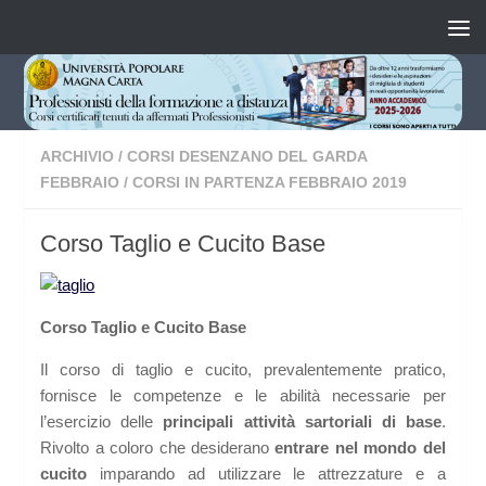
Salta al contenuto
ARCHIVIO
/
CORSI DESENZANO DEL GARDA
FEBBRAIO
/
CORSI IN PARTENZA FEBBRAIO 2019
Corso Taglio e Cucito Base
Corso Taglio e Cucito Base
Il corso di taglio e cucito, prevalentemente pratico,
fornisce le competenze e le abilità necessarie per
l’esercizio delle
principali attività sartoriali di base
.
Rivolto a coloro che desiderano
entrare nel mondo del
cucito
imparando ad utilizzare le attrezzature e a