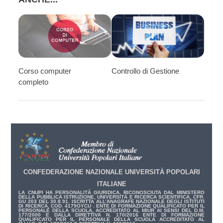
Corso computer
Controllo di Gestione
completo
CONFEDERAZIONE NAZIONALE UNIVERSITÀ POPOLARI
ITALIANE
LA CNUPI HA PERSONALITÀ GIURIDICA, RICONOSCIUTA DAL MINISTERO
DELLA PUBBLICA ISTRUZIONE, UNIVERSITÀ E RICERCA SCIENTIFICA, CFR.
GU 203 DEL 30.8.91. ISCRITTA ALL’ANAGRAFE NAZIONALE DEGLI ISTITUTI
DI RICERCA, COD. 4179OYCU . ENTE DI FORMAZIONE QUALIFICATO PER IL
PERSONALE DELLA SCUOLA, ACCREDITATO AL MIUR AI SENSI DEL D.M.
177/2000 E DALLA DIRETTIVA N. 170/2016 ENTE DI FORMAZIONE
QUALIFICATO PER IL PERSONALE DELLA SCUOLA ACCREDITATO AL