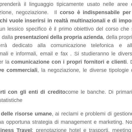
prenderà il linguaggio tipicamente usato nelle aree 
azione, negoziazione. Il
corso è indispensabile per
chi vuole inserirsi in realtà multinazionali e di impo
n lessico specifico è il primo obiettivo del corso che 
o dalla
presentazioni della propria azienda
, della propr
errà dedicato alla comunicazione telefonica e al
rmali e informali, email e fax . Si studieranno le diver
er la
comunicazione con i propri fornitori e clienti
. 
ive commerciali
, la negoziazione, le diverse tipologie 
rti con gli enti di credito
come le banche. Di primar
statistiche
 delle risorse umane
, ai reclami e problemi di gestion
na opportuna strategia di management e marketing. N
iness Travel
: prenotazione hotel e trasporti, meeting