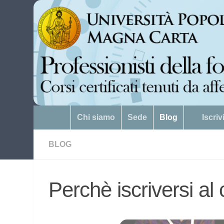
Salta al contenuto
Chi siamo
Sede
Blog
Iscri
BLOG
Perchè iscriversi al