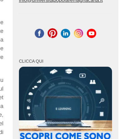
info@universitapopolaremagnacarta.it
he
te
la
 e
re
CLICCA QUI
su
ul
et
ma
e,
el
di