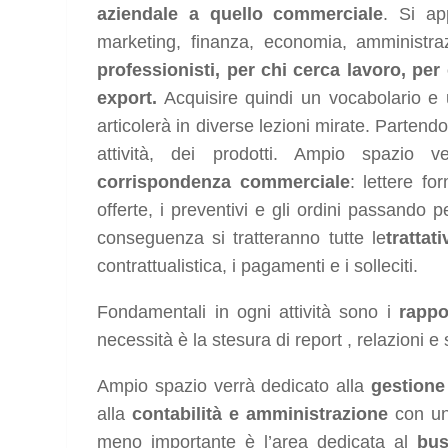
aziendale
a quello commerciale
. Si ap
marketing, finanza, economia, amministr
professionisti,
per chi cerca lavoro, per 
export.
Acquisire quindi un vocabolario e u
articolerà in diverse lezioni mirate. Partend
attività, dei prodotti. Ampio spazio v
corrispondenza commerciale
: lettere fo
offerte, i preventivi e gli ordini passando p
conseguenza si tratteranno tutte le
trattat
contrattualistica, i pagamenti e i solleciti.
Fondamentali in ogni attività sono i
rappo
necessità è la stesura di report , relazioni e 
Ampio spazio verrà dedicato alla
gestione
alla
contabilità e amministrazione
con u
meno importante è l’area dedicata al
bus