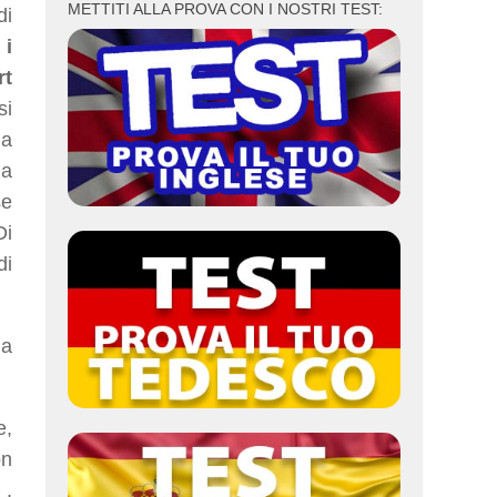
METTITI ALLA PROVA CON I NOSTRI TEST:
di
 i
rt
si
ia
la
se
Di
di
ia
e,
on
 ,