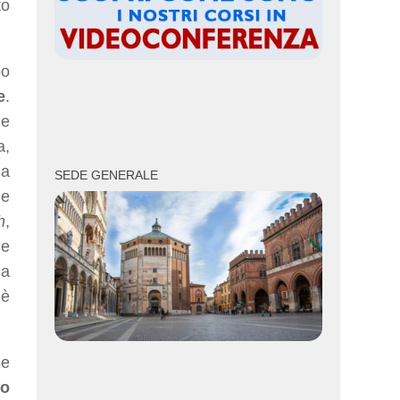
to
po
e
.
me
a,
ia
SEDE GENERALE
de
h
,
de
la
 è
ze
lo