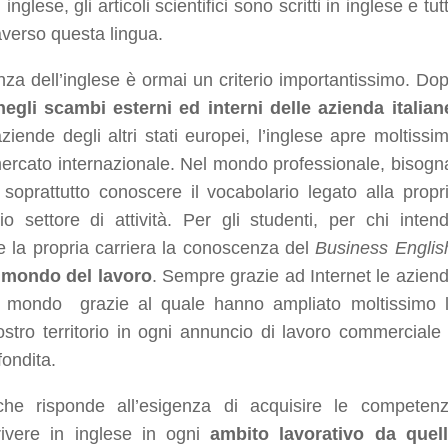
glese, gli articoli scientifici sono scritti in inglese e tut
averso questa lingua.
a dell’inglese è ormai un criterio importantissimo. Do
negli scambi esterni ed interni delle azienda italian
ende degli altri stati europei, l’inglese apre moltissi
 mercato internazionale. Nel mondo professionale, bisogn
e soprattutto conoscere il vocabolario legato alla propr
io settore di attività. Per gli studenti, per chi inten
are la propria carriera la conoscenza del
Business Englis
l mondo del lavoro
. Sempre grazie ad Internet le azien
 il mondo grazie al quale hanno ampliato moltissimo 
ostro territorio in ogni annuncio di lavoro commerciale
fondita.
he risponde all’esigenza di acquisire le competen
ivere in inglese in ogni
ambito lavorativo da quel